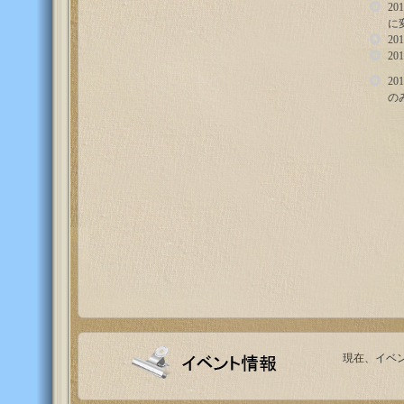
2
に
2
2
2
の
現在、イベ