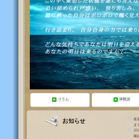
コラム
体験談
各
ま
2
確